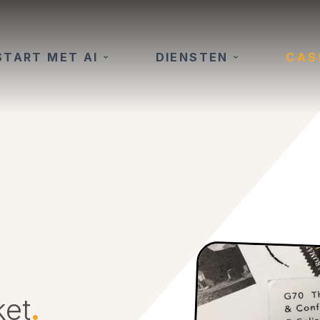
START MET AI
DIENSTEN
CAS
ket
.