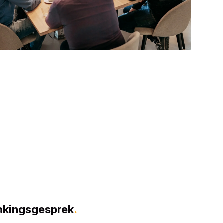
akingsgesprek
.