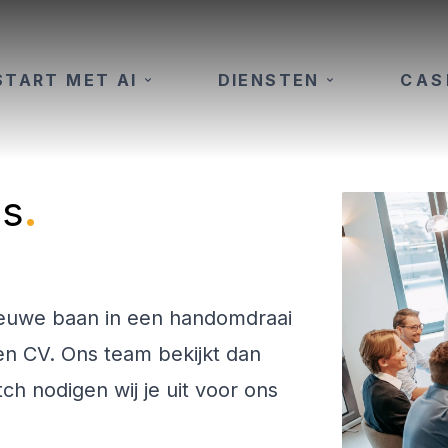
START MET AI
DIENSTEN
CAS
es
.
ieuwe baan in een handomdraai
n CV. Ons team bekijkt dan
tch nodigen wij je uit voor ons